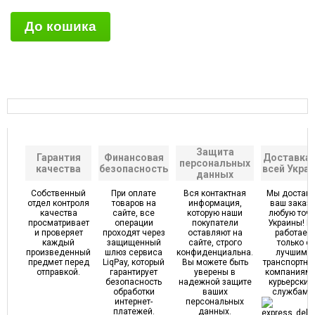
Защита
Гарантия
Финансовая
Доставка 
персональных
качества
безопасность
всей Укра
данных
Собственный
При оплате
Вся контактная
Мы достав
отдел контроля
товаров на
информация,
ваш заказ 
качества
сайте, все
которую наши
любую точк
просматривает
операции
покупатели
Украины! 
и проверяет
проходят через
оставляют на
работаем
каждый
защищенный
сайте, строго
только с
произведенный
шлюз сервиса
конфиденциальна.
лучшими
предмет перед
LiqPay, который
Вы можете быть
транспортн
отправкой.
гарантирует
уверены в
компаниями
безопасность
надежной защите
курьерским
обработки
ваших
службами
интернет-
персональных
платежей.
данных.