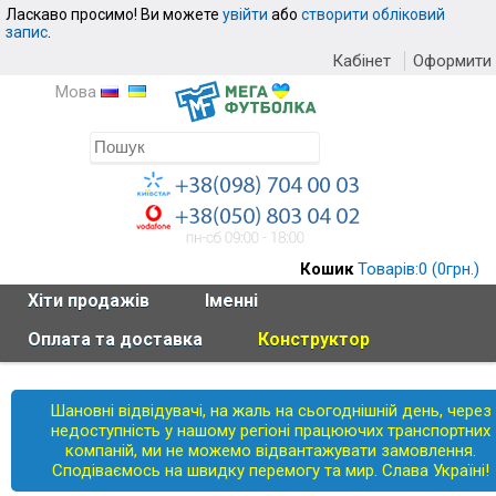
Ласкаво просимо! Ви можете
увійти
або
створити обліковий
запис
.
Кабінет
Оформити
Мова
Кошик
Товарів:0 (0грн.)
Хiти продажiв
Іменні
Оплата та доставка
Конструктор
Шановні відвідувачі, на жаль на сьогоднішній день, через
недоступність у нашому регіоні працюючих транспортних
компаній, ми не можемо відвантажувати замовлення.
Сподіваємось на швидку перемогу та мир. Слава Україні!